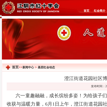
首页
红会简介
首页
>>
>
新闻中心
基层红会动态
澄江街道花园社区博
发布时间：20
六一童趣融融，成长缤纷多姿！为给孩子
收获与温暖力量，
6月1日上午，澄江街道花园