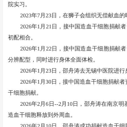
院实习。
2023
年
7
月
23
日，在狮子会组织无偿献血的
2026
年
1
月
21
日，接中国造血干细胞捐献者
初配相合。
2026
年
1
月
22
日，接中国造血干细胞捐献者
分辨配型，同时进行身体全面体检。
2026
年
1
月
23
日，邵舟涛去无锡中医院进行
2026
年
1
月
30
日，接中国造血干细胞捐献者
干细胞捐献。
2026
年
2
月
6
日
--2
月
10
日，邵舟涛在南京明
造血干细胞释放到外周血。
2026
年
2
月
10
日，邵舟涛成功捐献造血干细