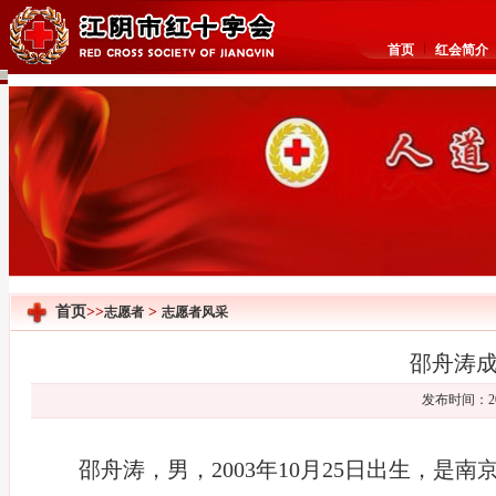
首页
红会简介
首页
>>
>
志愿者
志愿者风采
邵舟涛
发布时间：20
邵舟涛，男，
2003
年
10
月
25
日出生，是南