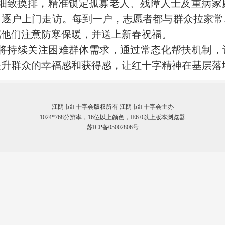
致摸排，精准锁定孤寡老人、残障人士及重病家
，逐户上门走访。每到一户，志愿者都与群众拉家常
嘱他们注意防寒保暖，并送上新春祝福。
续关注困难群体需求，通过常态化帮扶机制，让
提升群众的幸福感和获得感，让红十字精神在基层落
江阴市红十字会版权所有 江阴市红十字会主办
1024*768分辨率，16位以上颜色，IE6.0以上版本浏览器
苏ICP备05002806号