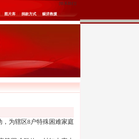
[
联系我们
]
图片库
捐款方式
赈济救援
动，为辖区8户特殊困难家庭