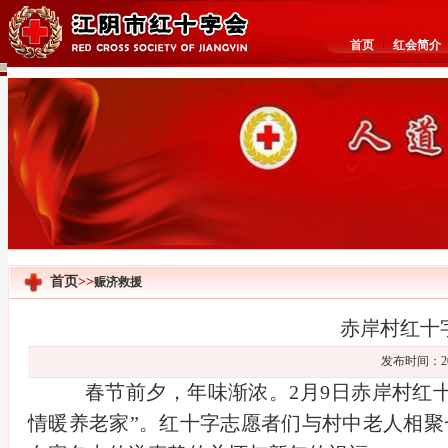
首页
红会简介
首页
>>
赈济救援
赤岸村红十
发布时间：20
春节前夕，年味渐浓。2月9日赤岸村红
情暖养老家”。红十字志愿者们与村中老人相