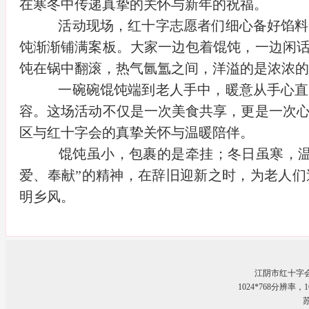
在寒冬中传递真挚的关怀与新年的祝福。
活动现场，红十字志愿者们细心备好馅料
饨渐渐铺满案板。大家一边包着馄饨，一边闲
饨在锅中翻滚，热气氤氲之间，洋溢的是浓浓的
一碗碗馄饨端到老人手中，暖意从手心直
容。这场活动不仅是一次美食共享，更是一次
区与红十字会的真挚关怀与温暖陪伴。
馄饨虽小，包裹的是牵挂；冬日虽寒，温
爱、奉献”的精神，在辞旧迎新之时，为老人
明乡风。
江阴市红十字
1024*768分辨率
苏