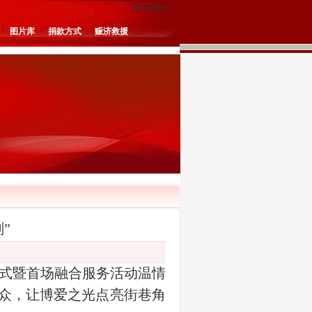
[
联系我们
]
图片库
捐款方式
赈济救援
”
仪式暨首场融合服务活动温情
群众，让博爱之光点亮街巷角