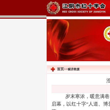
首页
>>
赈济救援
岁末寒浓，暖意满巷
启幕，以红十字“人道、博