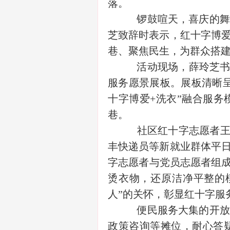
落。
锣鼓喧天，喜庆的舞
芝致辞时表示，红十字博
巷、聚焦民生，为群众搭
活动现场，薛玲芝书
服务愿景展板。展板清晰
十字博爱+洗衣”融合服
巷。
社区红十字志愿者王
丰快递员等新就业群体平
字志愿者与党员志愿者组成
烫衣物，还原洁净平整的
人”的关怀，彰显红十字服
便民服务大集的开放
政策咨询等摊位，耐心答