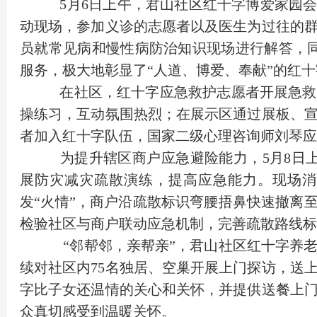
5月6日上午，君山社区红十字博爱家园
动现场，参加义诊的志愿者以及医生为过往的
员就常见病和慢性病防治知识现场进行解答，同
服务，极大地彰显了“人道、博爱、奉献”的红
在社区，红十字应急救护志愿者开展急救
操练习，互动氛围热烈；在展示区通过展板、宣
者加入红十字队伍，国家二级心理咨询师刘琴应
为提升辖区商户应急避险能力，5月8日
展防灾减灾疏散演练，提高应急能力。现场消
发“火情”，商户沿疏散标识弯腰捂鼻快速撤离
检验社区与商户联动应急机制，完善疏散路线标
“邻帮邻，亲帮亲”，君山社区红十字养
续对社区内75名独居、空巢开展上门探访，送
字比子女还温情的关心和关怀，并提供送餐上
众真切感受到温暖关怀。