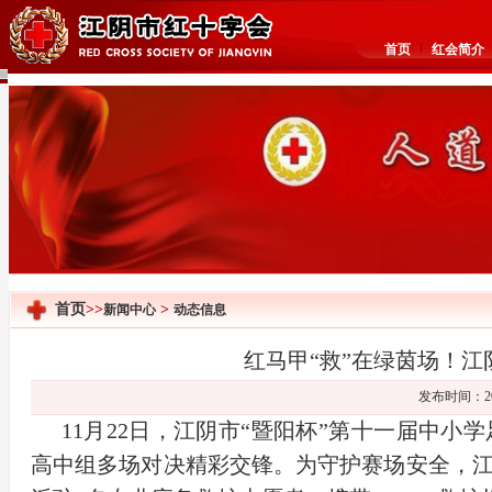
首页
红会简介
首页
>>
>
新闻中心
动态信息
红马甲“救”在绿茵场！江
发布时间：20
11月22日，江阴市“暨阳杯”第十一届中
高中组多场对决精彩交锋。为守护赛场安全，